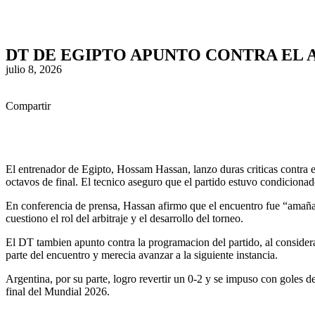
Ir
al
contenido
DT DE EGIPTO APUNTO CONTRA EL 
julio 8, 2026
Compartir
Facebook
X
WhatsApp
LinkedIn
Copy
Share
Link
El entrenador de Egipto, Hossam Hassan, lanzo duras criticas contra el
octavos de final. El tecnico aseguro que el partido estuvo condicionad
En conferencia de prensa, Hassan afirmo que el encuentro fue “amaña
cuestiono el rol del arbitraje y el desarrollo del torneo.
El DT tambien apunto contra la programacion del partido, al consider
parte del encuentro y merecia avanzar a la siguiente instancia.
Argentina, por su parte, logro revertir un 0-2 y se impuso con goles d
final del Mundial 2026.