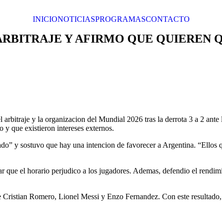
INICIO
NOTICIAS
PROGRAMAS
CONTACTO
sábado, 8 de agosto de 2026
ARBITRAJE Y AFIRMO QUE QUIEREN 
 arbitraje y la organizacion del Mundial 2026 tras la derrota 3 a 2 ante
o y que existieron intereses externos.
do” y sostuvo que hay una intencion de favorecer a Argentina. “Ellos
ar que el horario perjudico a los jugadores. Ademas, defendio el rendim
e Cristian Romero, Lionel Messi y Enzo Fernandez. Con este resultado, e