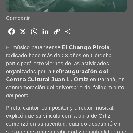
Compartir
Facebook
X
WhatsApp
LinkedIn
Copy
Share
Link
El Chango Pirola
El músico paranaense
,
radicado hace más de 23 años en Córdoba,
participará este viernes de las actividades
reinauguración del
organizadas por la
Centro Cultural Juan L. Ortiz
en Paraná, en
conmemoración del aniversario del fallecimiento
del poeta.
Pirola, cantor, compositor y director musical,
explicó que su vínculo con la obra de Ortiz
comenzó en su juventud, cuando descubrió en
sus poemas una sensibilidad y espiritualidad que