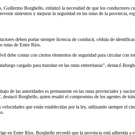
os, Guillermo Borghello, enfatizó la necesidad de que los conductores 
venir siniestros y mejorar la seguridad en las rutas de la provincia, es
ctores deben portar siempre licencia de conducir, cédula de identificac
as rutas de Entre Ríos.
l debe contar con ciertos elementos de seguridad para circular con tota
atafuego cargado para transitar en las rutas entrerrianas”, destacó Borg
rabajo de las autoridades es permanente en las rutas provinciales y naci
”, destacó Borghello, quien resaltó el compromiso de los agentes de tráns
velocidades que están establecidas por la ley, utilizando siempre el ci
lo.
ge en Entre Ríos. Borghello recordó que la provincia está adherida a e