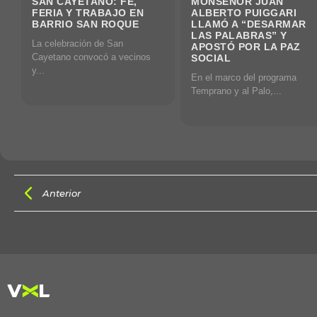
SAN CAYETANO: FE,
MONSEÑOR JUAN
FERIA Y TRABAJO EN
ALBERTO PUIGGARI
BARRIO SAN ROQUE
LLAMÓ A “DESARMAR
LAS PALABRAS” Y
La celebración de San
APOSTÓ POR LA PAZ
Cayetano convocó a vecinos
SOCIAL
y...
En el marco del programa
Temprano y al Palo,...
Anterior