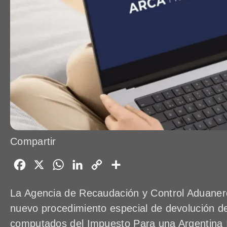
Compartir
Facebook
X
WhatsApp
LinkedIn
Copy
Share
Link
La Agencia de Recaudación y Control Aduane
nuevo procedimiento especial de devolución d
computados del Impuesto Para una Argentina In