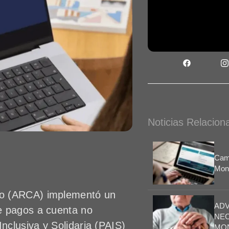
Noticias Relacion
Camb
Mono
ro (ARCA) implementó un
ADV
e pagos a cuenta no
NEC
clusiva y Solidaria (PAIS)
MON