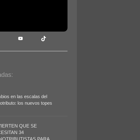
adas:
ios en las escalas del
tributo: los nuevos topes
IERTEN QUE SE
ESITAN 34
OTRIBUTISTAS PARA